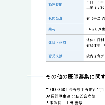
平日 8：30
勤務時間
土曜 8：30
夜間当直
有（手当 約
給与
JA長野厚
週休２日制
休日・休暇
有給休暇（
育児支援
院内保育所
その他の医師募集に関
〒383-8505 長野県中野市西1丁
JA長野厚生連 北信総合病院
人事課長 山田 善康