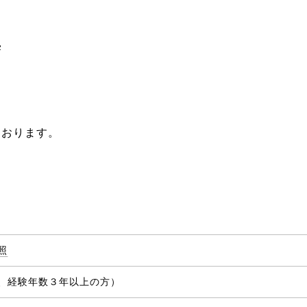
集
ております。
照
、経験年数３年以上の方）