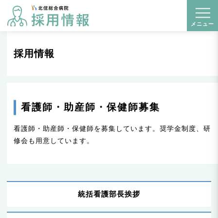
t
メニュー
o
g
採用情報
g
l
e
n
看護師・助産師・保健師募集
a
v
看護師・助産師・保健師を募集しています。奨学金制度、研
i
修会も用意しています。
g
a
t
i
統括看護部長挨拶
o