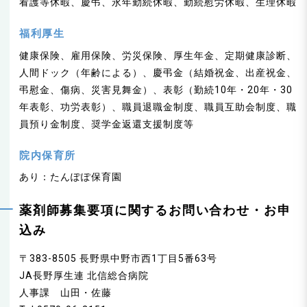
看護等休暇、慶弔、永年勤続休暇、勤続慰労休暇、生理休暇
福利厚生
健康保険、雇用保険、労災保険、厚生年金、定期健康診断、
人間ドック（年齢による）、慶弔金（結婚祝金、出産祝金、
弔慰金、傷病、災害見舞金）、表彰（勤続10年・20年・30
年表彰、功労表彰）、職員退職金制度、職員互助会制度、職
員預り金制度、奨学金返還支援制度等
院内保育所
あり：たんぽぽ保育園
薬剤師募集要項に関するお問い合わせ・お申
込み
〒383-8505 長野県中野市西1丁目5番63号
JA長野厚生連 北信総合病院
人事課 山田・佐藤