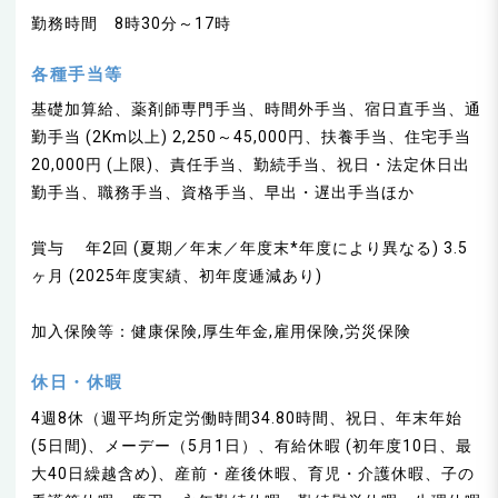
勤務時間 8時30分～17時
各種手当等
基礎加算給、薬剤師専門手当、時間外手当、宿日直手当、通
勤手当 (2Km以上) 2,250～45,000円、扶養手当、住宅手当
20,000円 (上限)、責任手当、勤続手当、祝日・法定休日出
勤手当、職務手当、資格手当、早出・遅出手当ほか
賞与 年2回 (夏期／年末／年度末*年度により異なる) 3.5
ヶ月 (2025年度実績、初年度逓減あり)
加入保険等：健康保険,厚生年金,雇用保険,労災保険
休日・休暇
4週8休（週平均所定労働時間34.80時間、祝日、年末年始
(5日間)、メーデー（5月1日）、有給休暇 (初年度10日、最
大40日繰越含め)、産前・産後休暇、育児・介護休暇、子の