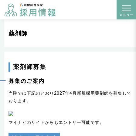
t
メニュー
o
g
薬剤師
g
l
e
n
薬剤師募集
a
v
募集のご案内
i
当院では下記のとおり2027年4月新規採用薬剤師を募集して
g
おります。
a
t
i
マイナビのサイトからもエントリー可能です。
o