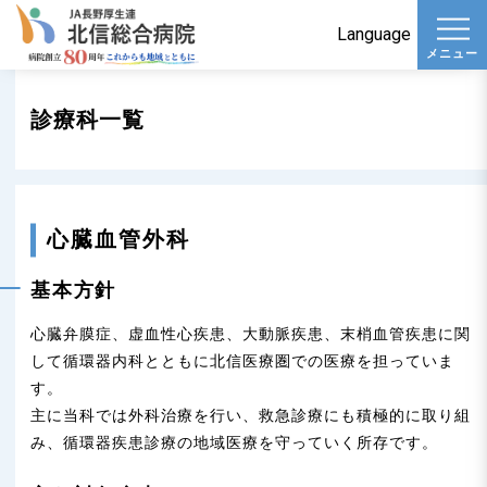
t
Language
メニュー
o
g
診療科一覧
g
l
e
n
心臓血管外科
a
v
基本方針
i
心臓弁膜症、虚血性心疾患、大動脈疾患、末梢血管疾患に関
g
して循環器内科とともに北信医療圏での医療を担っていま
a
す。
t
主に当科では外科治療を行い、救急診療にも積極的に取り組
i
み、循環器疾患診療の地域医療を守っていく所存です。
o