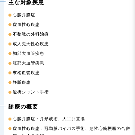
n
主な対象疾患
心臓弁膜症
虚血性心疾患
不整脈の外科治療
成人先天性心疾患
胸部大血管疾患
腹部大血管疾患
末梢血管疾患
静脈疾患
透析シャント手術
診療の概要
心臓弁膜症：弁形成術、人工弁置換
虚血性心疾患：冠動脈バイパス手術、急性心筋梗塞の合併