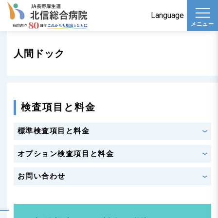
t
Language
メニュー
o
g
人間ドック
g
l
e
n
検査項目と料金
a
v
標準検査項目と料金
i
g
オプション検査項目と料金
a
お問い合わせ
t
i
o