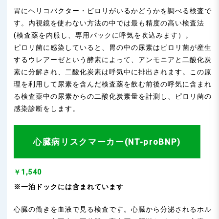
胃にヘリコバクター・ピロリがいるかどうかを調べる検査で
す。内視鏡を使わない方法の中では最も精度の高い検査法
(検査薬を内服し、専用パックに呼気を吹込みます）。
ピロリ菌に感染していると、胃の中の尿素はピロリ菌が産生
するウレアーゼという酵素によって、アンモニアと二酸化炭
素に分解され、二酸化炭素は呼気中に排出されます。この原
理を利用して尿素を含んだ検査薬を飲む前後の呼気に含まれ
る検査薬中の尿素からの二酸化炭素量を計測し、ピロリ菌の
感染診断をします。
心臓病リスクマーカー(NT-proBNP)
￥1,540
※一泊ドックには含まれています
心臓の働きを血液で見る検査です。心臓から分泌されるホル