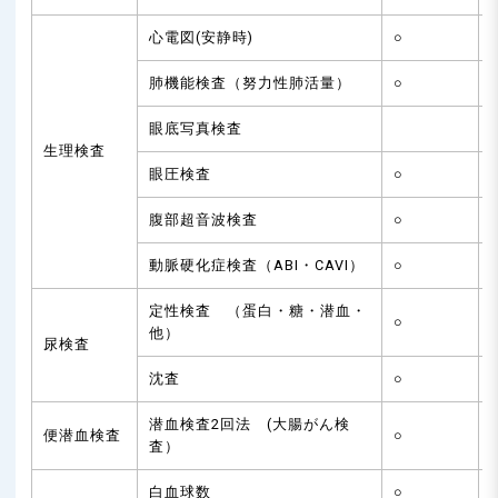
心電図(安静時)
○
肺機能検査（努力性肺活量）
○
眼底写真検査
生理検査
眼圧検査
○
腹部超音波検査
○
動脈硬化症検査（ABI・CAVI）
○
定性検査 （蛋白・糖・潜血・
○
他）
尿検査
沈査
○
潜血検査2回法 (大腸がん検
便潜血検査
○
査）
白血球数
○