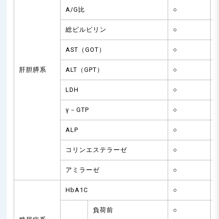
A/G比
○
総ビルビリン
○
AST（GOT）
○
肝胆膵系
ALT（GPT）
○
LDH
○
γ－GTP
○
ALP
○
コリンエステラーゼ
○
アミラーゼ
○
HbA1C
○
負荷前
○