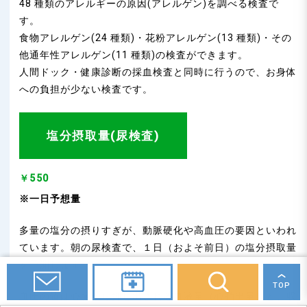
48 種類のアレルギーの原因(アレルゲン)を調べる検査で
す。
食物アレルゲン(24 種類)・花粉アレルゲン(13 種類)・その
他通年性アレルゲン(11 種類)の検査ができます。
人間ドック・健康診断の採血検査と同時に行うので、お身体
への負担が少ない検査です。
塩分摂取量(尿検査)
￥550
※一日予想量
多量の塩分の摂りすぎが、動脈硬化や高血圧の要因といわれ
ています。朝の尿検査で、１日（およそ前日）の塩分摂取量
を予測します。
TOP
血圧の値は心臓から押し出される血液量（心拍出量）と、収