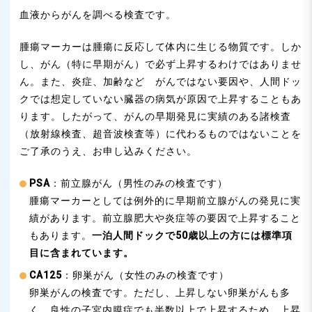
血液からがんを調べる検査です。
腫瘍マーカーは腫瘍に反応して体内に生じる物質です。しか
し、がん（特に早期がん）で必ず上昇するわけではありませ
ん。また、炎症、加齢など がんではない要因や、人間ドッ
クでは想定していない臓器の病気が原因で上昇することもあ
ります。したがって、がんの早期発見に実績のある諸検査
（放射線検査、超音波検査等）に代わるものではないことを
ご了承のうえ、お申し込みください。
PSA
：前立腺がん（男性のみの検査です）
腫瘍マーカーとしては例外的に早期前立腺がんの発見に実
績があります。前立腺肥大や炎症等の要因で上昇すること
もあります。
一泊人間ドックで50歳以上の方には標準項
目に含まれています。
CA125
：卵巣がん（女性のみの検査です）
卵巣がんの検査です。ただし、上昇しない卵巣がんも多
く、良性の子宮内膜症でも半数以上で上昇するため、上昇