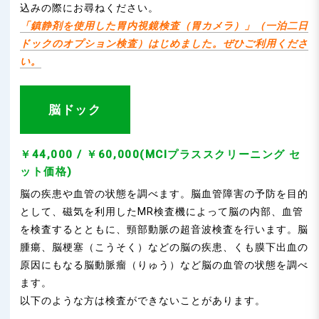
込みの際にお尋ねください。
「鎮静剤を使用した胃内視鏡検査（胃カメラ）」（
一泊二日
ドックのオプション検査）はじめました。ぜひご利用くださ
い。
脳ドック
￥44,000 / ￥60,000(MCIプラススクリーニング セ
ット価格)
脳の疾患や血管の状態を調べます。脳血管障害の予防を目的
として、磁気を利用したMR検査機によって脳の内部、血管
を検査するとともに、頸部動脈の超音波検査を行います。脳
腫瘍、脳梗塞（こうそく）などの脳の疾患、くも膜下出血の
原因にもなる脳動脈瘤（りゅう）など脳の血管の状態を調べ
ます。
以下のような方は検査ができないことがあります。