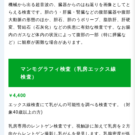
機械から出る超音波の、臓器からのはね返りを画像としてと
らえる検査です。胆のう・肝臓・腎臓などの腹部臓器や腹部
大動脈の形態のほか、胆石、胆のうポリープ、脂肪肝、肝硬
変、腎結石（石灰化）などの疾患に有効な検査です。なお腸
内のガスなど体内の状況によって腹部の一部（特に膵臓な
ど）に観察が困難な場合があります。
マンモグラフィ検査（乳房エックス線
検査）
￥4,400
エックス線検査にて乳がんの可能性を調べる検査です。（対
象40歳以上の方)
乳房専用のレントゲン検査です。視触診に加えて乳房を２方
向からレントゲン撮影し乳がんを発見します。乳腺密度が低