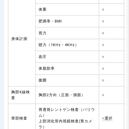
体重
○
肥満率・BMI
○
視力
○
身体計測
聴力（1KHz・4KHz）
○
血圧
○
体脂肪率
○
腹囲
○
胸部X線検
胸部2方向（正面・側面）
○
査
胃透視レントゲン検査（バリウ
ム）
胃部検査
○選択
上部消化管内視鏡検査(胃カメ
ラ）