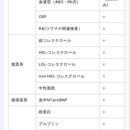
血液型（ABO・Rh式）
み)
CRP
○
RA(リウマチ関連検査）
○
総コレステロール
○
HDL-コレステロール
○
脂質系
LDL-コレステロール
○
non-HDL-コレステロール
○
中性脂肪
○
循環器系
血中NT-proBNP
○
総蛋白
○
アルブミン
○