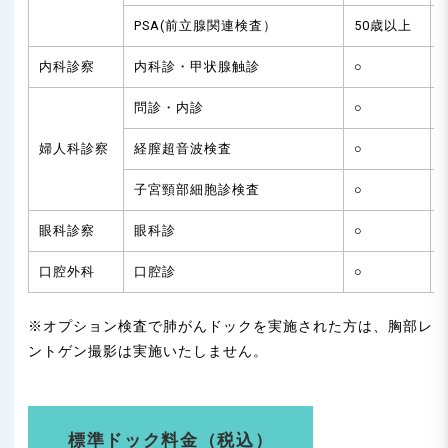
PSA(前立腺関連検査）
50歳以上
内科診察
内科診・甲状腺触診
○
問診・内診
○
婦人科診察
経膣超音波検査
○
子宮頸部細胞診検査
○
眼科診察
眼科診
○
口腔外科
口腔診
○
※オプション検査で肺がんドックを実施された方は、胸部レ
ントゲン撮影は実施いたしません。
標準ドック料金（税込）