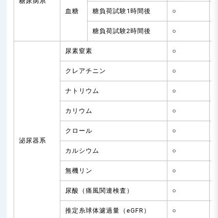
糖尿病系
血糖
糖負荷試験1時間後
○
糖負荷試験2時間後
○
尿素窒素
○
クレアチニン
○
ナトリウム
○
カリウム
○
クロール
○
泌尿器系
カルシウム
○
無機リン
○
尿酸（痛風関連検査）
○
推定糸球体濾過量（eGFR）
○