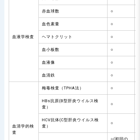
赤血球数
○
血色素量
○
血液学検査
ヘマトクリット
○
血小板数
○
血液像
○
血清鉄
○
梅毒検査（TPHA法）
○
HBs抗原(B型肝炎ウイルス検
○
査）
HCV抗体(C型肝炎ウイルス検
○
血清学的検
査）
査
○(初回の