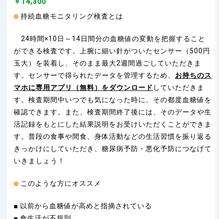
￥14,300
持続血糖モニタリング検査とは
24時間×10日～14日間分の血糖値の変動を把握すること
ができる検査です。上腕に細い針がついたセンサー（500円
玉大）を装着し、そのまま最大2週間過ごしていただきま
す。センサーで得られたデータを管理するため、
お持ちのス
マホに専用アプリ（無料）をダウンロード
していただきま
す。検査期間中いつでも気になった時に、その都度血糖値を
確認できます。また、検査期間終了後には、そのデータや生
活記録をもとにした結果説明をお受けいただくことができま
す。普段の食事や間食、身体活動などの生活習慣を振り返る
きっかけにしていただき、糖尿病予防・悪化予防につなげて
いきましょう！
このような方にオススメ
■ 以前から血糖値が高めと指摘されている
■ 食生活が不規則…