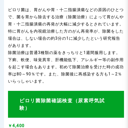
ピロリ菌は、胃がんや胃・十二指腸潰瘍などの原因のひとつ
で、菌を胃から除去する治療（除菌治療）によって胃がんや
胃・十二指腸潰瘍の再発が大幅に減少するとされています。
特に胃がんを内視鏡治療した方のがん再発率が、除菌をした
場合は、しない場合の約3分の1に減少したという研究報告
があります。
除菌治療は普通3種類の薬をきっちりと1週間服用します。
下痢、軟便、味覚異常、肝機能低下、アレルギー等の副作用
を起こす場合もあります。初めて除菌治療を受けた時の成功
率は80～90％です。また、除菌後に再感染する方も1～2％
いらっしゃいます。
ピロリ菌除菌確認検査（尿素呼気試
験）
￥4,400