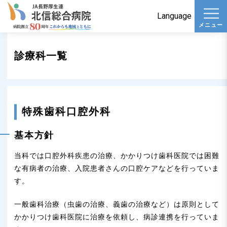
t
Language
メニュー
o
g
診療科一覧
g
l
e
n
特殊歯科口腔外科
a
v
基本方針
i
当科では口腔外科疾患の治療、かかりつけ歯科医院では困難
g
な有病者の治療、入院患者さんの口腔ケアなどを行っていま
a
す。
t
i
一般歯科治療（虫歯の治療、義歯の治療など）は原則として
o
かかりつけ歯科医院に治療を依頼し、病診連携を行っていま