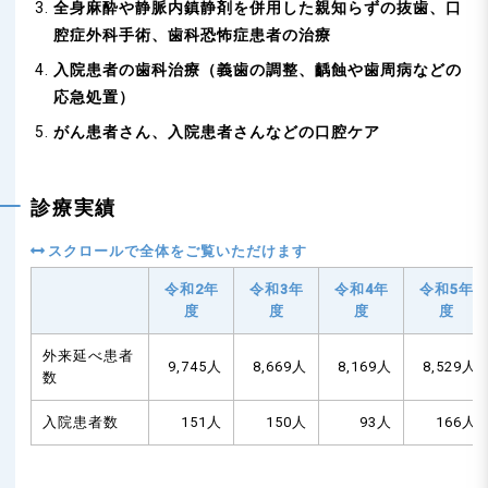
全身麻酔や静脈内鎮静剤を併用した親知らずの抜歯、口
腔症外科手術、歯科恐怖症患者の治療
入院患者の歯科治療（義歯の調整、齲蝕や歯周病などの
応急処置）
がん患者さん、入院患者さんなどの口腔ケア
診療実績
令和2年
令和3年
令和4年
令和5年
度
度
度
度
外来延べ患者
9,745人
8,669人
8,169人
8,529人
数
入院患者数
151人
150人
93人
166人