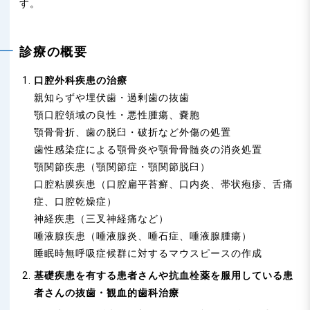
n
す。
診療の概要
口腔外科疾患の治療
親知らずや埋伏歯・過剰歯の抜歯
顎口腔領域の良性・悪性腫瘍、嚢胞
顎骨骨折、歯の脱臼・破折など外傷の処置
歯性感染症による顎骨炎や顎骨骨髄炎の消炎処置
顎関節疾患（顎関節症・顎関節脱臼）
口腔粘膜疾患（口腔扁平苔癬、口内炎、帯状疱疹、舌痛
症、口腔乾燥症）
神経疾患（三叉神経痛など）
唾液腺疾患（唾液腺炎、唾石症、唾液腺腫瘍）
睡眠時無呼吸症候群に対するマウスピースの作成
基礎疾患を有する患者さんや抗血栓薬を服用している患
者さんの抜歯・観血的歯科治療