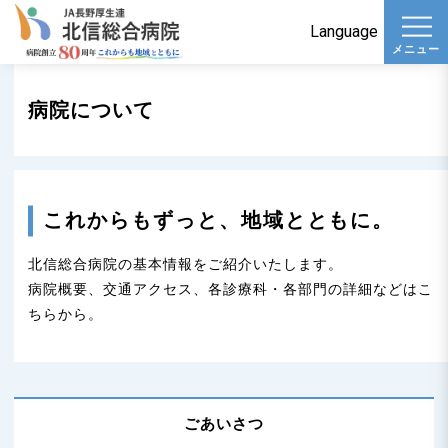
t
Language
メニュー
o
g
病院について
g
l
e
n
これからもずっと、地域とともに。
a
v
北信総合病院の基本情報をご紹介いたします。
i
病院概要、交通アクセス、各診療科・各部門の詳細などはこ
g
ちらから。
a
t
i
o
ごあいさつ