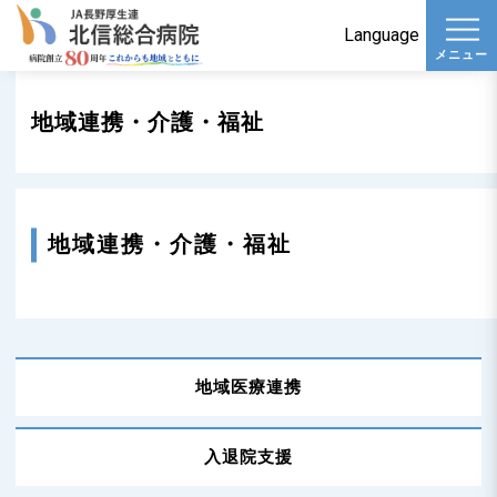
t
Language
メニュー
o
g
地域連携・介護・福祉
g
l
e
n
地域連携・介護・福祉
a
v
i
g
a
地域医療連携
t
i
入退院支援
o