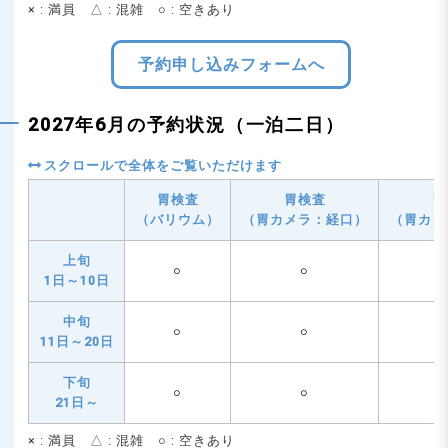
× : 満員 △ : 混雑 ○ : 空きあり
予約申し込みフォームへ
2027年6月の予約状況（一泊二日）
胃検査
胃検査
胃
（バリウム）
（胃カメラ：経口）
（胃カメ
上旬
○
○
1日～10日
中旬
○
○
11日～20日
下旬
○
○
21日～
× : 満員 △ : 混雑 ○ : 空きあり