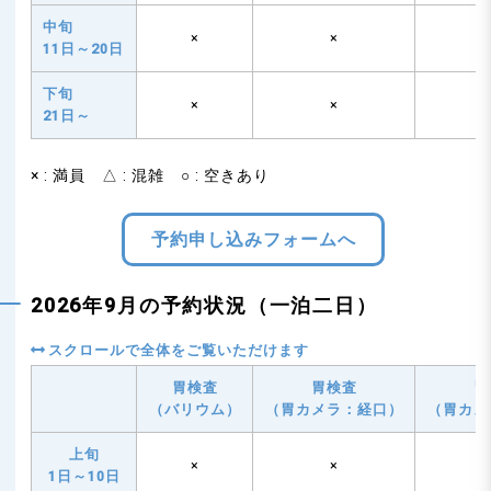
中旬
×
×
11日～20日
下旬
×
×
21日～
× : 満員 △ : 混雑 ○ : 空きあり
予約申し込みフォームへ
2026年9月の予約状況（一泊二日）
胃検査
胃検査
胃
（バリウム）
（胃カメラ：経口）
（胃カメ
上旬
×
×
1日～10日