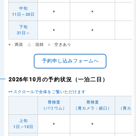
中旬
×
×
11日～20日
下旬
×
×
21日～
× : 満員 △ : 混雑 ○ : 空きあり
予約申し込みフォームへ
2026年10月の予約状況（一泊二日）
胃検査
胃検査
胃
（バリウム）
（胃カメラ：経口）
（胃カメ
上旬
×
×
1日～10日