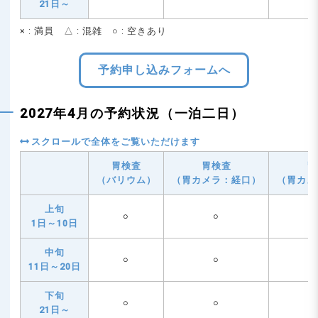
21日～
× : 満員 △ : 混雑 ○ : 空きあり
予約申し込みフォームへ
2027年4月の予約状況（一泊二日）
胃検査
胃検査
胃
（バリウム）
（胃カメラ：経口）
（胃カメ
上旬
○
○
1日～10日
中旬
○
○
11日～20日
下旬
○
○
21日～