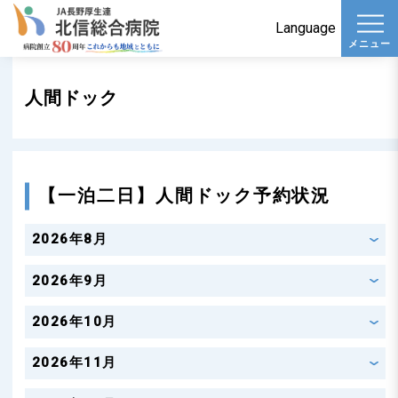
t
Language
メニュー
o
g
人間ドック
g
l
e
n
【一泊二日】人間ドック予約状況
a
v
2026年8月
i
g
2026年9月
a
2026年10月
t
i
2026年11月
o