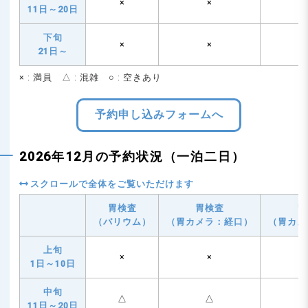
×
×
11日～20日
下旬
×
×
21日～
× : 満員 △ : 混雑 ○ : 空きあり
予約申し込みフォームへ
2026年12月の予約状況（一泊二日）
胃検査
胃検査
胃
（バリウム）
（胃カメラ：経口）
（胃カメ
上旬
×
×
1日～10日
中旬
△
△
11日～20日