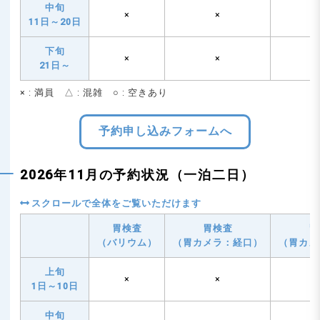
中旬
×
×
11日～20日
下旬
×
×
21日～
× : 満員 △ : 混雑 ○ : 空きあり
予約申し込みフォームへ
2026年11月の予約状況（一泊二日）
胃検査
胃検査
胃
（バリウム）
（胃カメラ：経口）
（胃カメ
上旬
×
×
1日～10日
中旬