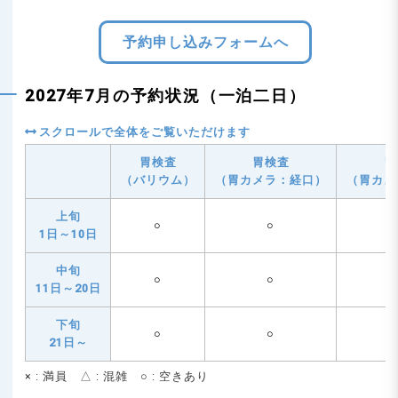
予約申し込みフォームへ
2027年7月の予約状況（一泊二日）
胃検査
胃検査
胃
（バリウム）
（胃カメラ：経口）
（胃カメ
上旬
○
○
1日～10日
中旬
○
○
11日～20日
下旬
○
○
21日～
× : 満員 △ : 混雑 ○ : 空きあり