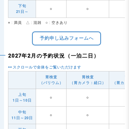
下旬
○
○
21日～
× : 満員 △ : 混雑 ○ : 空きあり
予約申し込みフォームへ
2027年2月の予約状況（一泊二日）
胃検査
胃検査
胃
（バリウム）
（胃カメラ：経口）
（胃カメ
上旬
○
○
1日～10日
中旬
○
○
11日～20日