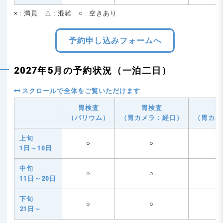
× : 満員 △ : 混雑 ○ : 空きあり
予約申し込みフォームへ
2027年5月の予約状況（一泊二日）
胃検査
胃検査
胃
（バリウム）
（胃カメラ：経口）
（胃カメ
上旬
○
○
1日～10日
中旬
○
○
11日～20日
下旬
○
○
21日～