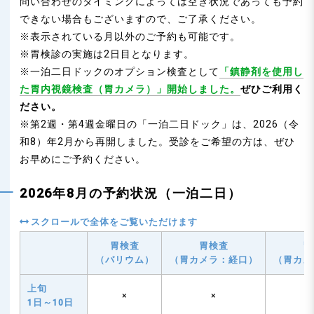
問い合わせのタイミングによっては空き状況であっても予約
できない場合もございますので、ご了承ください。
※表示されている月以外のご予約も可能です。
※胃検診の実施は2日目となります。
※一泊二日ドックのオプション検査として
「鎮静剤を使用し
た胃内視鏡検査（胃カメラ）」開始しました。
ぜひご利用く
ださい。
※第2週・第4週金曜日の「一泊二日ドック」は、2026（令
和8）年2月から再開しました。受診をご希望の方は、ぜひ
お早めにご予約ください。
2026年8月の予約状況（一泊二日）
胃検査
胃検査
胃
（バリウム）
（胃カメラ：経口）
（胃カメ
上旬
×
×
1日～10日