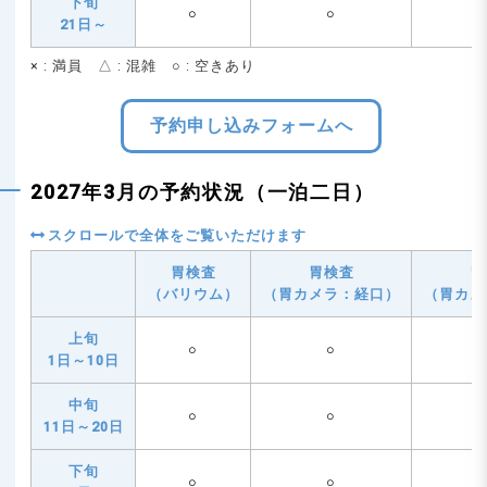
下旬
○
○
21日～
× : 満員 △ : 混雑 ○ : 空きあり
予約申し込みフォームへ
2027年3月の予約状況（一泊二日）
胃検査
胃検査
胃
（バリウム）
（胃カメラ：経口）
（胃カメ
上旬
○
○
1日～10日
中旬
○
○
11日～20日
下旬
○
○