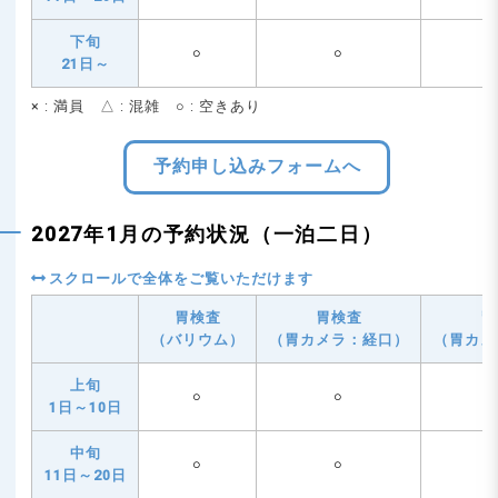
下旬
○
○
21日～
× : 満員 △ : 混雑 ○ : 空きあり
予約申し込みフォームへ
2027年1月の予約状況（一泊二日）
胃検査
胃検査
胃
（バリウム）
（胃カメラ：経口）
（胃カメ
上旬
○
○
1日～10日
中旬
○
○
11日～20日