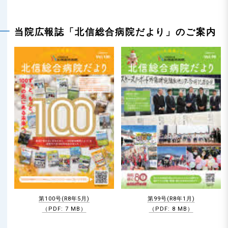
n
当院広報誌「北信総合病院だより」のご案内
第100号(R8年5月)
第99号(R8年1月)
（PDF: 7 MB）
（PDF: 8 MB）