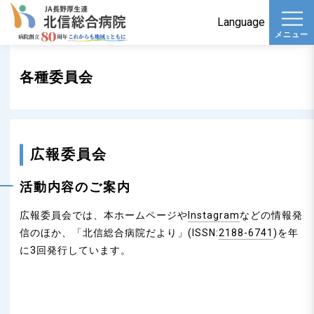
t
Language
メニュー
o
g
各種委員会
g
l
e
n
広報委員会
a
v
活動内容のご案内
i
広報委員会では、本ホームページや
Instagram
などの情報発
g
信のほか、「北信総合病院だより」(ISSN:
2188-6741
)を年
a
に3回発行しています。
t
i
o