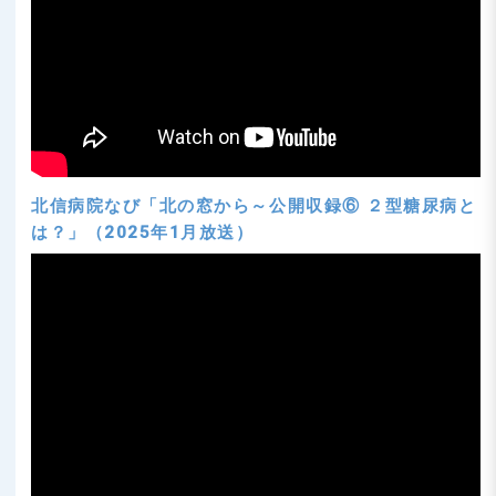
北信病院なび「北の窓から～公開収録⑥ ２型糖尿病と
は？」（2025年1月放送）