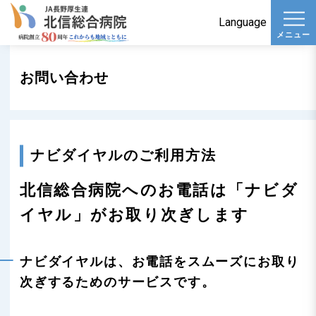
t
Language
メニュー
o
g
お問い合わせ
g
l
e
n
ナビダイヤルのご利用方法
a
v
北信総合病院へのお電話は「ナビダ
i
イヤル」がお取り次ぎします
g
a
t
ナビダイヤルは、お電話をスムーズにお取り
i
次ぎするためのサービスです。
o