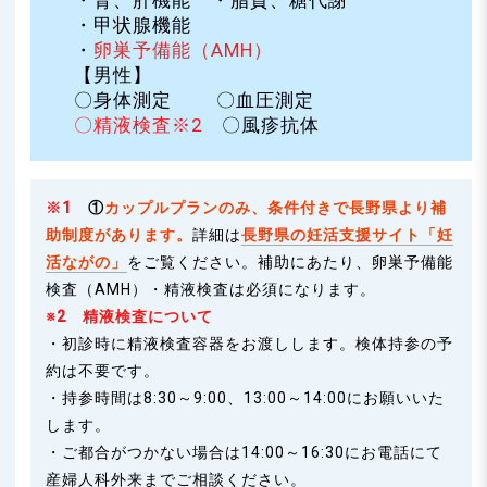
・腎、肝機能 ・脂質、糖代謝
・甲状腺機能
・
卵巣予備能（AMH）
【男性】
〇身体測定 〇血圧測定
〇精液検査
※2
〇風疹抗体
※1
①
カップルプランのみ、条件付きで長野県より補
助制度があります。
詳細は
長野県の妊活支援サイト「妊
活ながの」
をご覧ください。補助にあたり、卵巣予備能
検査（AMH）・精液検査は必須になります。
※2 精液検査について
・初診時に精液検査容器をお渡しします。検体持参の予
約は不要です。
・持参時間は8:30～9:00、13:00～14:00にお願いいた
します。
・ご都合がつかない場合は14:00～16:30にお電話にて
産婦人科外来までご相談ください。