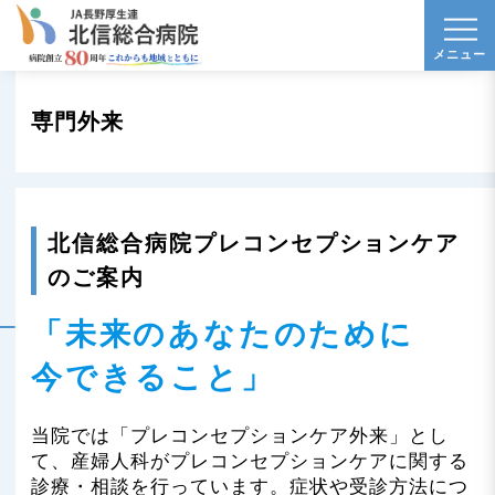
t
メニュー
o
g
専門外来
g
l
e
n
北信総合病院プレコンセプションケア
a
のご案内
v
i
「未来のあなたのために
g
今できること」
a
t
i
当院では「プレコンセプションケア外来」とし
て、産婦人科がプレコンセプションケアに関する
o
診療・相談を行っています。症状や受診方法につ