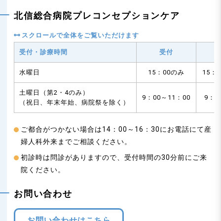
北信総合病院プレコンセプションケア
受付・診療時間
受付
水曜日
15：00のみ
15：
土曜日（第2・4のみ）
9：00～11：00
9：0
（祝日、年末年始、病院祭を除く）
ご都合がつかない場合は14：00～16：30にお電話にて産
婦人科外来までご相談ください。
初診時は問診がありますので、受付時間の30分前にご来
院ください。
お問い合わせ
お問い合わせはこちら