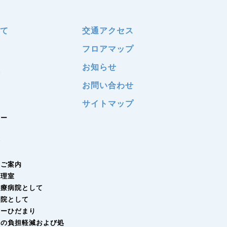
いて
交通アクセス
つ
フロアマップ
お知らせ
標
お問い合わせ
サイトマップ
覧
ター
会
園
のご案内
管理室
診療病院として
病院として
ナーひだまり
者の負担軽減および処