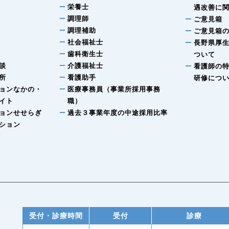
栄養士
遇改善に
調理師
ご意見箱
調理補助
ご意見箱
社会福祉士
長野県厚
歯科衛生士
ついて
談
介護福祉士
看護師の
所
看護助手
研修につ
ョンなかの・
医療事務員（事業所採用事務
イト
職）
ョンせせらぎ
過去３事業年度の中途採用比率
ション
受付・診療時間
受付
診療