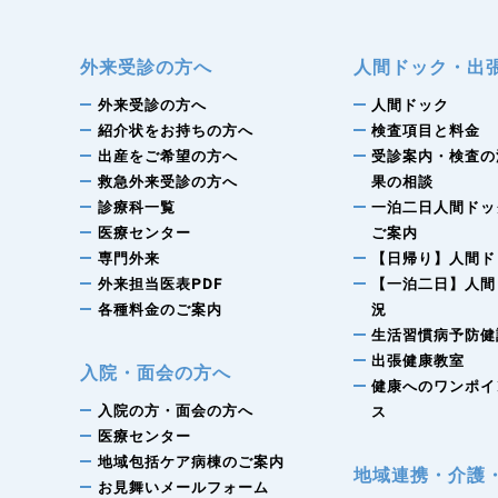
外来受診の方へ
人間ドック・出
外来受診の方へ
人間ドック
紹介状をお持ちの方へ
検査項目と料金
出産をご希望の方へ
受診案内・検査の
救急外来受診の方へ
果の相談
診療科一覧
一泊二日人間ドッ
医療センター
ご案内
専門外来
【日帰り】人間ド
外来担当医表
PDF
【一泊二日】人間
各種料金のご案内
況
生活習慣病予防健
出張健康教室
入院・面会の方へ
健康へのワンポイ
入院の方・面会の方へ
ス
医療センター
地域包括ケア病棟のご案内
地域連携・介護
お見舞いメールフォーム