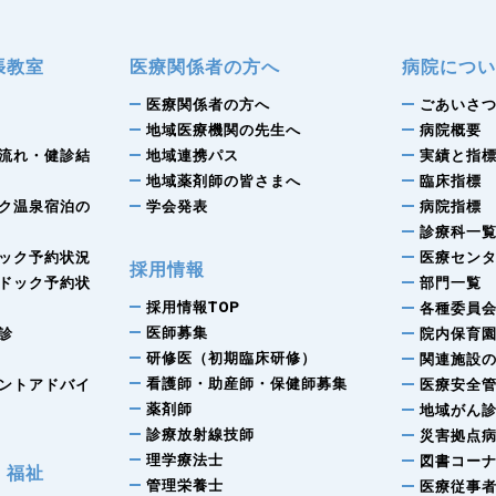
張教室
医療関係者の方へ
病院につ
医療関係者の方へ
ごあいさ
地域医療機関の先生へ
病院概要
流れ・健診結
地域連携パス
実績と指
地域薬剤師の皆さまへ
臨床指標
ク温泉宿泊の
学会発表
病院指標
診療科一
ック予約状況
医療セン
採用情報
ドック予約状
部門一覧
採用情報TOP
各種委員
医師募集
診
院内保育
研修医（初期臨床研修）
関連施設
看護師・助産師・保健師募集
ントアドバイ
医療安全
薬剤師
地域がん
診療放射線技師
災害拠点
理学療法士
図書コー
・福祉
管理栄養士
医療従事