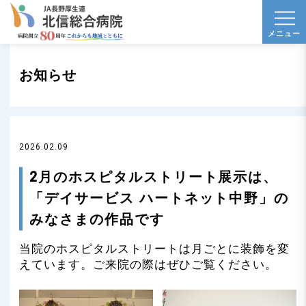
t
メニュー
o
g
お知らせ
g
l
e
n
2026.02.09
a
v
2月のホスピタルストリート展示は、
i
「デイサービス ハートネット中野」の
g
みなさまの作品です
a
当院のホスピタルストリートは月ごとに装飾を変
t
えています。ご来院の際はぜひご覧ください。
i
o