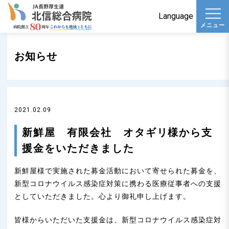
t
Language
メニュー
o
g
お知らせ
g
l
e
n
2021.02.09
a
v
新鮮屋 有限会社 オタギリ様から支
i
援金をいただきました
g
新鮮屋様で実施された募金活動において寄せられた募金を、
a
新型コロナウイルス感染症対策に携わる医療従事者への支援
t
としていただきました。心より御礼申し上げます。
i
o
皆様からいただいた支援金は、新型コロナウイルス感染症対