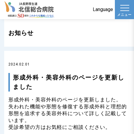
t
Language
メニュー
o
g
お知らせ
g
l
e
n
2024.02.01
a
v
形成外科・美容外科のページを更新し
i
ました
g
形成外科・美容外科のページを更新しました。
a
失われた機能や形態を修復する形成外科と理想的
t
形態を追求する美容外科について詳しく記載して
i
います。
o
受診希望の方はお気軽にご相談ください。