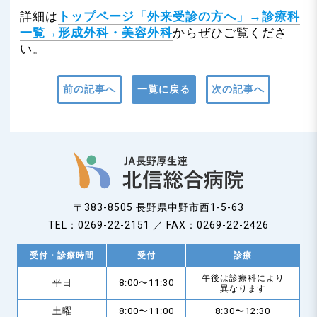
n
詳細は
トップページ「外来受診の方へ」→診療科
一覧→形成外科・美容外科
からぜひご覧くださ
い。
前の記事へ
一覧に戻る
次の記事へ
〒383-8505 長野県中野市西1-5-63
TEL：0269-22-2151 ／ FAX：0269-22-2426
受付・診療時間
受付
診療
午後は診療科により
平日
8:00〜11:30
異なります
土曜
8:00〜11:00
8:30〜12:30