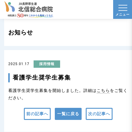
t
メニュー
o
g
お知らせ
g
l
e
n
2025.01.17
採用情報
a
v
看護学生奨学生募集
i
看護学生奨学生募集を開始しました。詳細は
こちら
をご覧く
g
ださい。
a
t
前の記事へ
一覧に戻る
次の記事へ
i
o