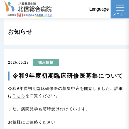
t
Language
メニュー
o
g
お知らせ
g
l
e
n
2026.05.29
採用情報
a
v
令和9年度初期臨床研修医募集について
i
令和9年度初期臨床研修医の募集申込を開始しました。詳細
g
は
こちら
をご覧ください。
a
t
また、病院見学も随時受け付けています。
i
o
お気軽にご連絡ください