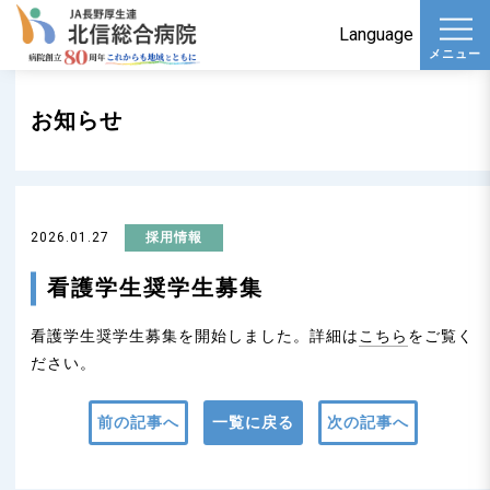
t
Language
メニュー
o
g
お知らせ
g
l
e
n
2026.01.27
採用情報
a
v
看護学生奨学生募集
i
看護学生奨学生募集を開始しました。詳細は
こちら
をご覧く
g
ださい。
a
t
前の記事へ
一覧に戻る
次の記事へ
i
o