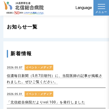
t
Language
メニュー
o
g
お知らせ一覧
g
l
e
n
新着情報
a
v
2026.05.07
イベント・メディア
i
g
信濃毎日新聞（5月7日朝刊）に、当院医師の記事が掲載さ
a
れました。ぜひご覧ください。
t
2026.05.01
イベント・メディア
i
o
「北信総合病院だよりvol.100」を発行しました